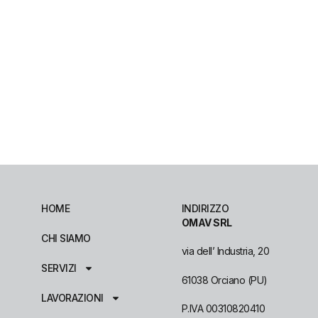
HOME
INDIRIZZO
OMAV SRL
CHI SIAMO
via dell’ Industria, 20
SERVIZI
61038 Orciano (PU)
LAVORAZIONI
P.IVA 00310820410